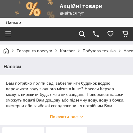
Ланкор
Товари та послуги
Karcher
Побутова техніка
Насо
Насоси
Вам потрібно політи сад, забезпечити будинок водою,
перекачати воду з одного місця в інше? Насоси Керхер
можуть вирішити будь-яке з цих завдань. Поверхневі насоси
зможуть податі Вам дощову або підземну воду, воду з бочки,
цистерни або глибокої свердловини - з потрібним Вам
тиском. А дренажні насоси навпаки приберуть непотрібну
Показати все
воду: перед весняним очищенням басейну або під час
повені, наприклад.