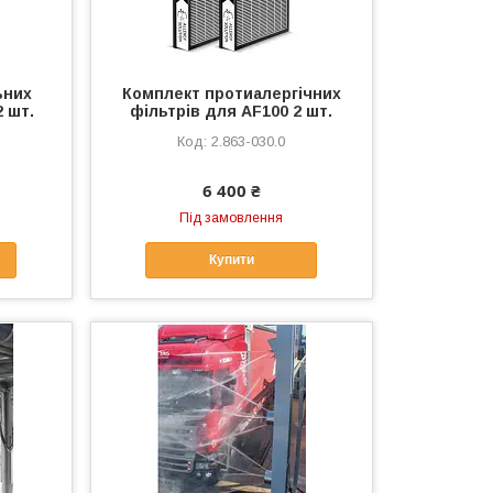
ьних
Комплект протиалергічних
2 шт.
фільтрів для AF100 2 шт.
2.863-030.0
6 400 ₴
Під замовлення
Купити