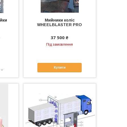
йки
Мийники коліс
WHEELBLASTER PRO
е
37 500 ₴
Під замовлення
Купити