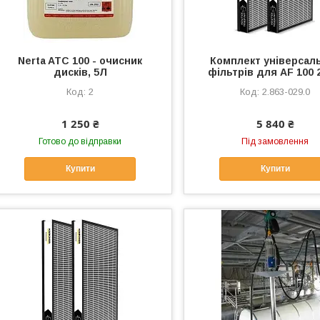
Nerta ATC 100 - очисник
Комплект універсал
дисків, 5Л
фільтрів для AF 100 
2
2.863-029.0
1 250 ₴
5 840 ₴
Готово до відправки
Під замовлення
Купити
Купити