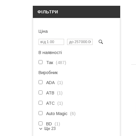
ФІЛЬТРИ
Ціна
В наявності
Так
487
Виробник
ADA
1
ATB
1
ATC
1
Auto Magic
6
BD
1
Ще 23