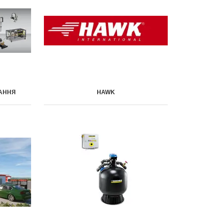
АННЯ
HAWK