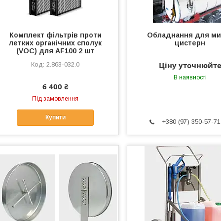
Комплект фільтрів проти
Обладнання для ми
летких органічних сполук
цистерн
(VOC) для AF100 2 шт
Ціну уточнюйт
2.863-032.0
В наявності
6 400 ₴
Під замовлення
Купити
+380 (97) 350-57-71