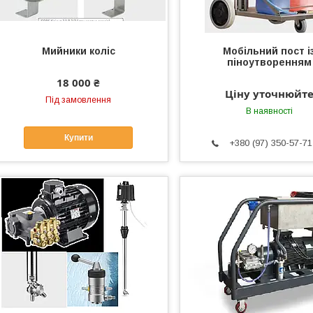
Мийники коліс
Мобільний пост і
піноутворенням
18 000 ₴
Ціну уточнюйт
Під замовлення
В наявності
Купити
+380 (97) 350-57-71