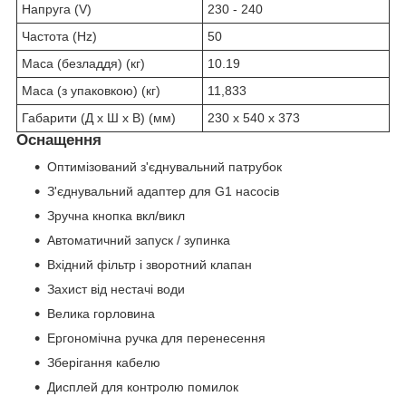
Напруга (V)
230 - 240
Частота (Hz)
50
Маса (безладдя) (кг)
10.19
Маса (з упаковкою) (кг)
11,833
Габарити (Д х Ш х В) (мм)
230 x 540 x 373
Оснащення
Оптимізований з'єднувальний патрубок
З'єднувальний адаптер для G1 насосів
Зручна кнопка вкл/викл
Автоматичний запуск / зупинка
Вхідний фільтр і зворотний клапан
Захист від нестачі води
Велика горловина
Ергономічна ручка для перенесення
Зберігання кабелю
Дисплей для контролю помилок