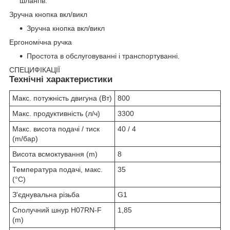
шлангів.
Зручна кнопка вкл/викл
Зручна кнопка вкл/викл
Ергономічна ручка
Простота в обслуговуванні і транспортуванні.
СПЕЦИФІКАЦІЇ
Технічні характеристики
Макс. потужність двигуна (Вт)
800
Макс. продуктивність (л/ч)
3300
Макс. висота подачі / тиск
40 / 4
(m/бар)
Висота всмоктування (m)
8
Температура подачі, макс.
35
(°C)
З'єднувальна різьба
G1
Сполучний шнур H07RN-F
1,85
(m)