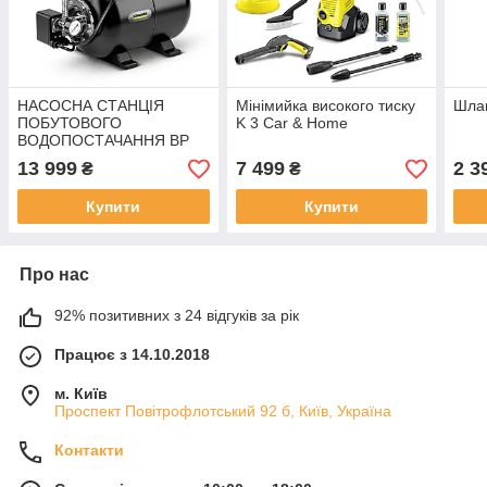
НАСОСНА СТАНЦІЯ
Мінімийка високого тиску
Шлан
ПОБУТОВОГО
K 3 Car & Home
ВОДОПОСТАЧАННЯ BP
4.900 HOME
13 999
7 499
2 3
₴
₴
Купити
Купити
Про нас
92% позитивних з 24 відгуків за рік
Працює з 14.10.2018
м. Київ
Проспект Повітрофлотський 92 б, Київ, Україна
Контакти