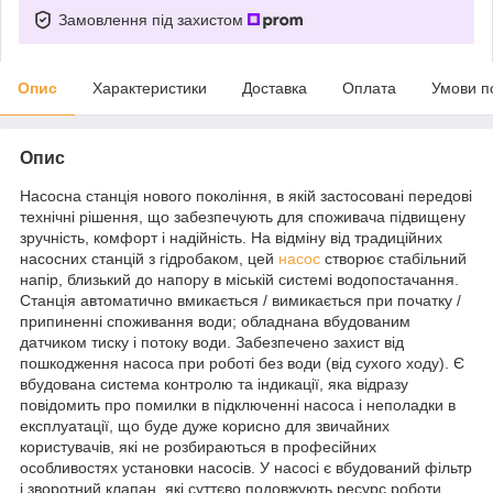
Замовлення під захистом
Опис
Характеристики
Доставка
Оплата
Умови п
Опис
Насосна станція нового покоління, в якій застосовані передові
технічні рішення, що забезпечують для споживача підвищену
зручність, комфорт і надійність. На відміну від традиційних
насосних станцій з гідробаком, цей
насос
створює стабільний
напір, близький до напору в міській системі водопостачання.
Станція автоматично вмикається / вимикається при початку /
припиненні споживання води; обладнана вбудованим
датчиком тиску і потоку води. Забезпечено захист від
пошкодження насоса при роботі без води (від сухого ходу). Є
вбудована система контролю та індикації, яка відразу
повідомить про помилки в підключенні насоса і неполадки в
експлуатації, що буде дуже корисно для звичайних
користувачів, які не розбираються в професійних
особливостях установки насосів. У насосі є вбудований фільтр
і зворотний клапан, які суттєво подовжують ресурс роботи