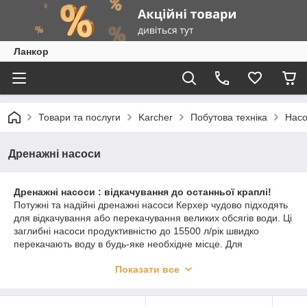
Ланкор
Товари та послуги
Karcher
Побутова техніка
Насо
Дренажні насоси
Дренажні насоси : відкачування до останньої краплі!
Потужні та надійні дренажні насоси Керхер чудово підходять
для відкачування або перекачування великих обсягів води. Ці
заглибні насоси продуктивністю до 15500 л/рік швидко
перекачають воду в будь-яке необхідне місце. Для
дренажних насосів Керхер не представляє проблем навіть
Показати все
брудна вода: вони здатні викачувати зі ставка або
затопленого підвалу воду, що містить частинки бруду
діаметром до 30 мм А для відкачування чистої або злегка