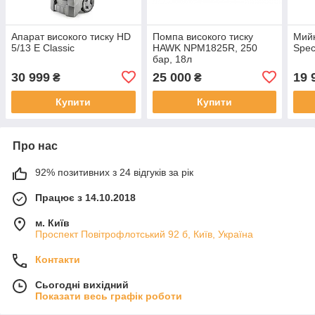
Апарат високого тиску HD
Помпа високого тиску
Мийк
5/13 E Classic
HAWK NPM1825R, 250
Spec
бар, 18л
30 999
25 000
19 
₴
₴
Купити
Купити
Про нас
92% позитивних з 24 відгуків за рік
Працює з 14.10.2018
м. Київ
Проспект Повітрофлотський 92 б, Київ, Україна
Контакти
Сьогодні вихідний
Показати весь графік роботи