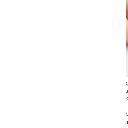
С
Ш
К
С