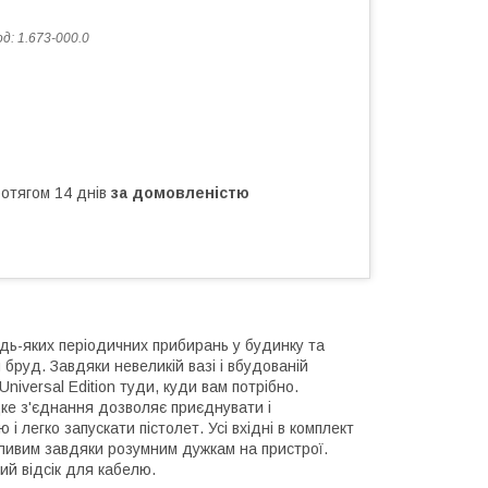
од:
1.673-000.0
ротягом 14 днів
за домовленістю
будь-яких періодичних прибирань у будинку та
 бруд. Завдяки невеликій вазі і вбудованій
niversal Edition туди, куди вам потрібно.
дке з'єднання дозволяє приєднувати і
 легко запускати пістолет. Усі вхідні в комплект
ожливим завдяки розумним дужкам на пристрої.
ий відсік для кабелю.