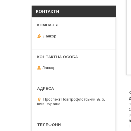
КОНТАКТИ
Ланкор
Ланкор
K
д
Проспект Повітрофлотський 92 б,
з
Київ, Україна
С
в
а
Н