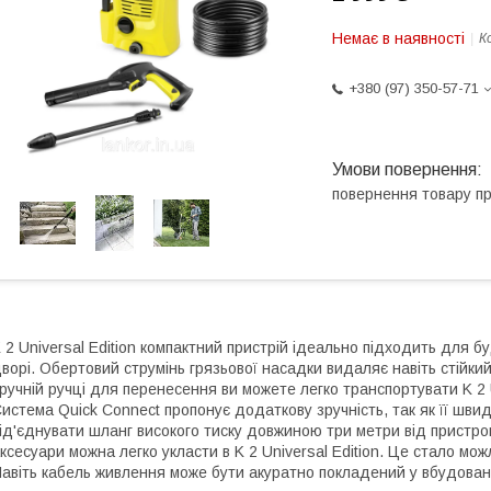
Немає в наявності
К
+380 (97) 350-57-71
повернення товару п
 2 Universal Edition компактний пристрій ідеально підходить для 
ворі. Обертовий струмінь грязьової насадки видаляє навіть стійкий
ручній ручці для перенесення ви можете легко транспортувати K 2 U
истема Quick Connect пропонує додаткову зручність, так як її шви
ід'єднувати шланг високого тиску довжиною три метри від пристрою і
ксесуари можна легко укласти в K 2 Universal Edition. Це стало м
авіть кабель живлення може бути акуратно покладений у вбудован