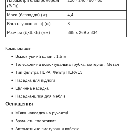
Параметри електромережі
220 - 240 / 50 - 60
(В/Гц)
Маса (безладдя) (кг)
4,4
Вага (з упаковкою) (кг)
8
Розміри (Д×Ш×В) (мм)
388 x 269 x 334
Комплектація
Всмоктуючий шланг: 1.5 м
Телескопічна всмоктувальна трубка, матеріал: Метал
Тип фільтра HEPA: Фільтр HEPA 13
Насадка для підлоги
Щілинна насадка
Насадка-щітка для меблів
Оснащення
М'яка накладка на рукоятці
Зручність «парковки»
Автоматичне змотування кабелю