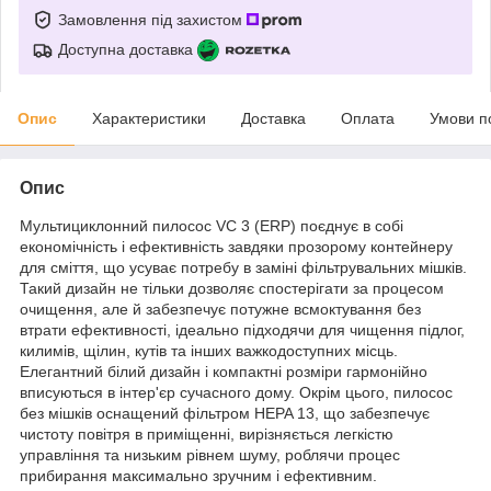
Замовлення під захистом
Доступна доставка
Опис
Характеристики
Доставка
Оплата
Умови п
Опис
Мультициклонний пилосос VC 3 (ERP) поєднує в собі
економічність і ефективність завдяки прозорому контейнеру
для сміття, що усуває потребу в заміні фільтрувальних мішків.
Такий дизайн не тільки дозволяє спостерігати за процесом
очищення, але й забезпечує потужне всмоктування без
втрати ефективності, ідеально підходячи для чищення підлог,
килимів, щілин, кутів та інших важкодоступних місць.
Елегантний білий дизайн і компактні розміри гармонійно
вписуються в інтер'єр сучасного дому. Окрім цього, пилосос
без мішків оснащений фільтром HEPA 13, що забезпечує
чистоту повітря в приміщенні, вирізняється легкістю
управління та низьким рівнем шуму, роблячи процес
прибирання максимально зручним і ефективним.