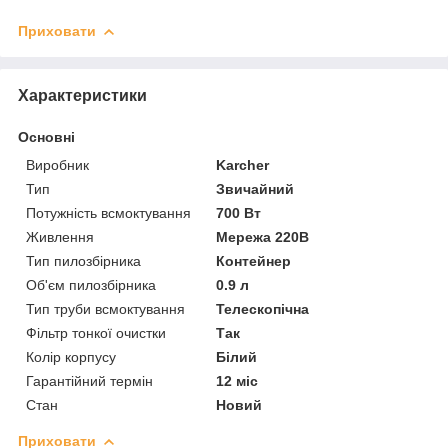
Приховати
Характеристики
Основні
Виробник
Karcher
Тип
Звичайний
Потужність всмоктування
700 Вт
Живлення
Мережа 220В
Тип пилозбірника
Контейнер
Об'єм пилозбірника
0.9 л
Тип труби всмоктування
Телескопічна
Фільтр тонкої очистки
Так
Колір корпусу
Білий
Гарантійний термін
12 міс
Стан
Новий
Приховати