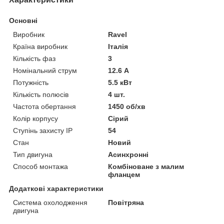
Основні
Виробник
Ravel
Країна виробник
Італія
Кількість фаз
3
Номінальний струм
12.6 А
Потужність
5.5 кВт
Кількість полюсів
4 шт.
Частота обертання
1450 об/хв
Колір корпусу
Сірий
Ступінь захисту IP
54
Стан
Новий
Тип двигуна
Асинхронні
Способ монтажа
Комбіноване з малим
фланцем
Додаткові характеристики
Система охолодження
Повітряна
двигуна