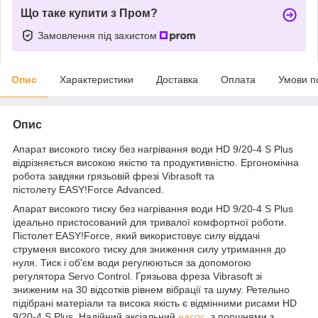
Що таке купити з Пром?
Замовлення під захистом
Опис
Характеристики
Доставка
Оплата
Умови п
Опис
Апарат високого тиску без нагрівання води HD 9/20-4 S Plus
відрізняється високою якістю та продуктивністю. Ергономічна
робота завдяки грязьовій фрезі Vibrasoft та
пістолету EASY!Force Advanced.
Апарат високого тиску без нагрівання води HD 9/20-4 S Plus
ідеально пристосований для тривалої комфортної роботи.
Пістолет EASY!Force, який використовує силу віддачі
струменя високого тиску для зниження силу утримання до
нуля. Тиск і об'єм води регулюються за допомогою
регулятора Servo Control. Грязьова фреза Vibrasoft зі
зниженим на 30 відсотків рівнем вібрації та шуму. Ретельно
підібрані матеріали та висока якість є відмінними рисами HD
9/20-4 S Plus. Надійний аксіальний
насос
, з поршнями з