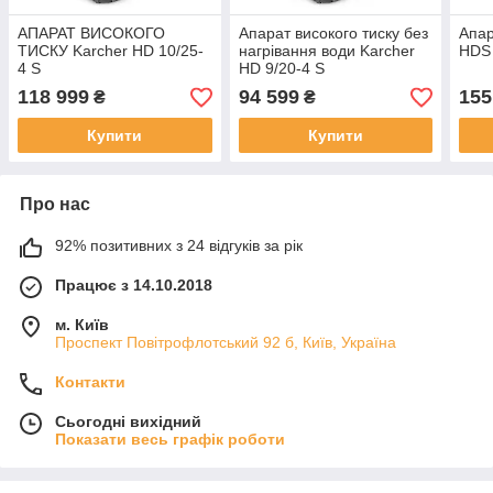
АПАРАТ ВИСОКОГО
Апарат високого тиску без
Апар
ТИСКУ Karcher HD 10/25-
нагрівання води Karcher
HDS 
4 S
HD 9/20-4 S
118 999
94 599
155
₴
₴
Купити
Купити
Про нас
92% позитивних з 24 відгуків за рік
Працює з 14.10.2018
м. Київ
Проспект Повітрофлотський 92 б, Київ, Україна
Контакти
Сьогодні вихідний
Показати весь графік роботи