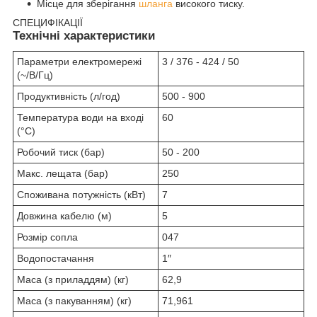
Місце для зберігання
шланга
високого тиску.
СПЕЦИФІКАЦІЇ
Технічні характеристики
Параметри електромережі
3 / 376 - 424 / 50
(~/В/Гц)
Продуктивність (л/год)
500 - 900
Температура води на вході
60
(°C)
Робочий тиск (бар)
50 - 200
Макс. лещата (бар)
250
Споживана потужність (кВт)
7
Довжина кабелю (м)
5
Розмір сопла
047
Водопостачання
1″
Маса (з приладдям) (кг)
62,9
Маса (з пакуванням) (кг)
71,961