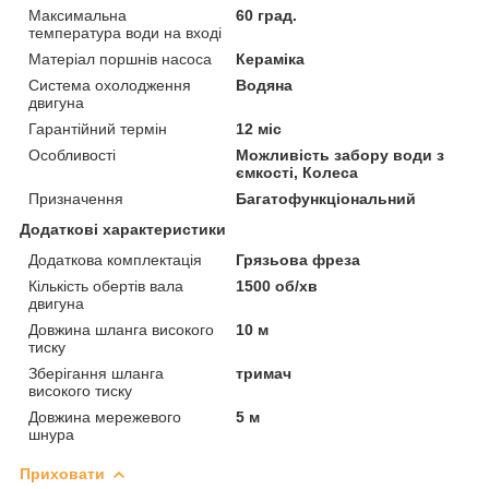
Максимальна
60 град.
температура води на вході
Матеріал поршнів насоса
Кераміка
Система охолодження
Водяна
двигуна
Гарантійний термін
12 міс
Особливості
Можливість забору води з
ємкості, Колеса
Призначення
Багатофункціональний
Додаткові характеристики
Додаткова комплектація
Грязьова фреза
Кількість обертів вала
1500 об/хв
двигуна
Довжина шланга високого
10 м
тиску
Зберігання шланга
тримач
високого тиску
Довжина мережевого
5 м
шнура
Приховати