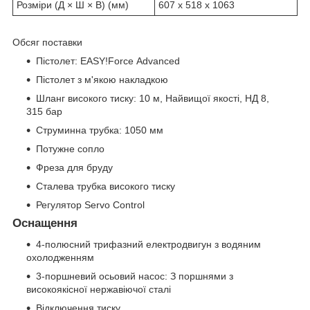
Розміри (Д × Ш × В) (мм)
607 x 518 x 1063
Обсяг поставки
Пістолет: EASY!Force Advanced
Пістолет з м'якою накладкою
Шланг високого тиску: 10 м, Найвищої якості, НД 8,
315 бар
Струминна трубка: 1050 мм
Потужне сопло
Фреза для бруду
Сталева трубка високого тиску
Регулятор Servo Control
Оснащення
4-полюсний трифазний електродвигун з водяним
охолодженням
3-поршневий осьовий насос: З поршнями з
високоякісної нержавіючої сталі
Відключення тиску