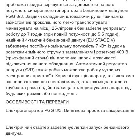
проблема швидко вирішується за допомогою нашого
потужного синхронного генератора з бензиновим двигуном
PGG 8/3. Завдяки складаний штовхаючій ручці і шинам із
захистом від проколів, його легко транспортувати і
маневрувати на місці. 25-літровий бак забезпечує тривалу
роботу до 7 годин (при повній потужності до 5,5 годин),
надійний 4-тактний бензиновий двигун (EU STAGE V)
забезпечує постійну номінальну потужність 7 кВт. Із двома
розетками змінного струму з заземленням і розеткою 400 В
(трьохфазний струм) він пропонує широкі можливості
підключення вашого обладнання. Автоматичний регулятор
напруги (AVR) також робить можливою роботу чутливих
електронних пристроїв. Корисні функції апарату, такі як захист
від перевантаження і нестачі масла, а також міцна сталева
трубчаста рама надійно захищають користувачів і апарат від
будь-яких ризиків або пошкоджень.
ОСОБЛИВОСТІ ТА ПЕРЕВАГИ
Електрогенератор PGG 8/3: Виняткова простота використання
Електричний стартер забезпечує легкий запуск бензинового
двигуна.