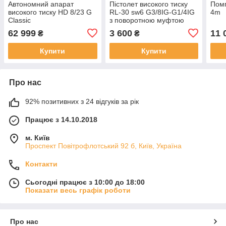
Автономний апарат
Пістолет високого тиску
Помп
високого тиску HD 8/23 G
RL-30 sw6 G3/8IG-G1/4IG
4m
Classic
з поворотною муфтою
62 999
3 600
11 
₴
₴
Купити
Купити
Про нас
92% позитивних з 24 відгуків за рік
Працює з 14.10.2018
м. Київ
Проспект Повітрофлотський 92 б, Київ, Україна
Контакти
Сьогодні працює з 10:00 до 18:00
Показати весь графік роботи
Про нас