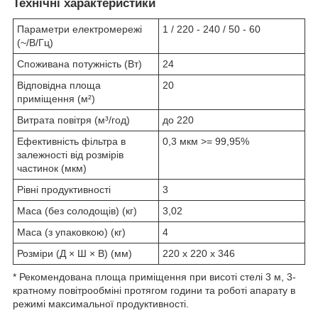
Технічні характеристики
Параметри електромережі
1 / 220 - 240 / 50 - 60
(~/В/Гц)
Споживана потужність (Вт)
24
Відповідна площа
20
приміщення (м²)
Витрата повітря (м³/год)
до 220
Ефективність фільтра в
0,3 мкм >= 99,95%
залежності від розмірів
частинок (мкм)
Рівні продуктивності
3
Маса (без солодощів) (кг)
3,02
Маса (з упаковкою) (кг)
4
Розміри (Д × Ш × В) (мм)
220 x 220 x 346
* Рекомендована площа приміщення при висоті стелі 3 м, 3-
кратному повітрообміні протягом години та роботі апарату в
режимі максимальної продуктивності.