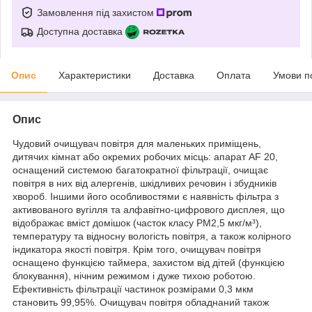
Замовлення під захистом
Доступна доставка
Опис
Характеристики
Доставка
Оплата
Умови п
Опис
Чудовий очищувач повітря для маленьких приміщень,
дитячих кімнат або окремих робочих місць: апарат AF 20,
оснащений системою багатократної фільтрації, очищає
повітря в них від алергенів, шкідливих речовин і збудників
хвороб. Іншими його особливостями є наявність фільтра з
активованого вугілля та алфавітно-цифрового дисплея, що
відображає вміст домішок (часток класу PM2,5 мкг/м³),
температуру та відносну вологість повітря, а також колірного
індикатора якості повітря. Крім того, очищувач повітря
оснащено функцією таймера, захистом від дітей (функцією
блокування), нічним режимом і дуже тихою роботою.
Ефективність фільтрації частинок розмірами 0,3 мкм
становить 99,95%. Очищувач повітря обладнаний також