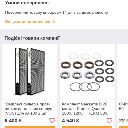
Умови повернення
Повернення товару впродовж 14 днів за домовленістю
Всі умови повернення
Подібні товари компанії
Комплект фільтрів проти
Комплект манжетів D 20
ОЧИ
летких органічних сполук
мм для Kranzle Quadro
50
(VOC) для AF100 2 шт
1000, 1200, THERM 890,
895
6 400
4 540
22 
₴
₴