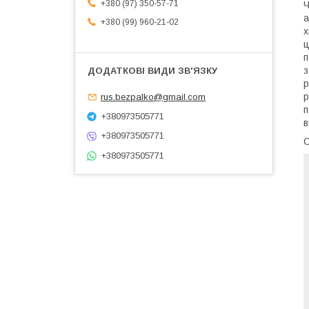
+380 (97) 350-57-71
Ч
а
+380 (99) 960-21-02
х
ц
п
з
р
р
rus.bezpalko@gmail.com
п
+380973505771
в
+380973505771
+380973505771