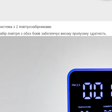
истема з 2 повітрозабірниками
абір повітря з обох боків забезпечує високу пропускну здатність.