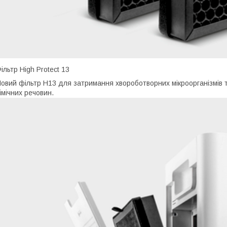
ільтр High Protect 13
овий фільтр H13 для затримання хвороботворних мікроорганізмів та
імічних речовин.