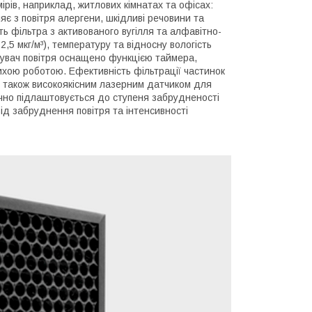
рів, наприклад, житлових кімнатах та офісах:
є з повітря алергени, шкідливі речовини та
ть фільтра з активованого вугілля та алфавітно-
5 мкг/м³), температуру та відносну вологість
чищувач повітря оснащено функцією таймера,
тихою роботою. Ефективність фільтрації частинок
 також високоякісним лазерним датчиком для
ично підлаштовується до ступеня забрудненості
від забруднення повітря та інтенсивності