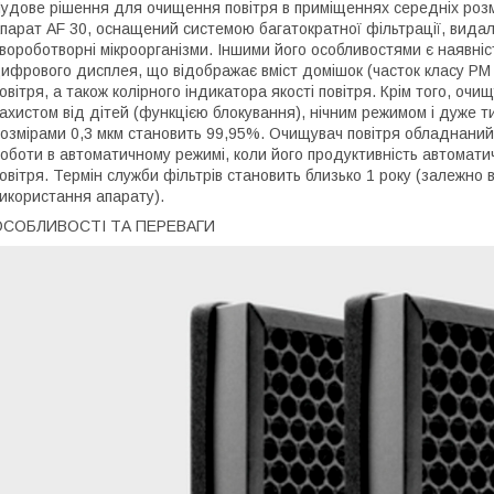
удове рішення для очищення повітря в приміщеннях середніх розмі
парат AF 30, оснащений системою багатократної фільтрації, видаля
вороботворні мікроорганізми. Іншими його особливостями є наявніс
ифрового дисплея, що відображає вміст домішок (часток класу PM 2,
овітря, а також колірного індикатора якості повітря. Крім того, о
ахистом від дітей (функцією блокування), нічним режимом і дуже 
озмірами 0,3 мкм становить 99,95%. Очищувач повітря обладнаний
оботи в автоматичному режимі, коли його продуктивність автомат
овітря. Термін служби фільтрів становить близько 1 року (залежно 
икористання апарату).
ОСОБЛИВОСТІ ТА ПЕРЕВАГИ