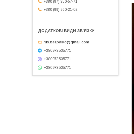
+380 (97) 350-57-71
+380 (99) 960-21-02
rus.bezpalko@gmail.com
+380973505771
+380973505771
+380973505771