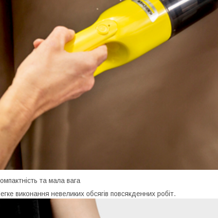
омпактність та мала вага
егке виконання невеликих обсягів повсякденних робіт.