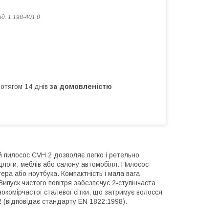
од:
1.198-401.0
ротягом 14 днів
за домовленістю
 пилосос CVH 2 дозволяє легко і ретельно
підлоги, меблів або салону автомобіля. Пилосос
ера або ноутбука. Компактність і мала вага
Випуск чистого повітря забезпечує 2-ступінчаста
окомірчастої сталевої сітки, що затримує волосся
 12 (відповідає стандарту EN 1822:1998).