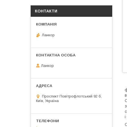
КОНТАКТИ
Ланкор
Ланкор
ф
в
Проспект Повітрофлотський 92 б,
C
Київ, Україна
з
с
і