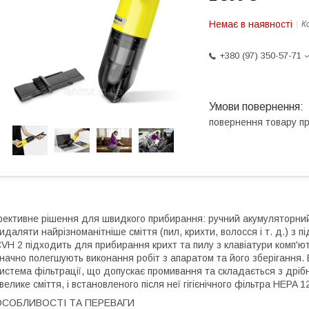
Немає в наявності
К
+380 (97) 350-57-71
повернення товару п
ективне рішення для швидкого прибирання: ручний акумуляторний
идаляти найрізноманітніше сміття (пил, крихти, волосся і т. д.) з 
VH 2 підходить для прибирання крихт та пилу з клавіатури комп'ют
начно полегшують виконання робіт з апаратом та його зберігання. 
истема фільтрації, що допускає промивання та складається з дрібн
 велике сміття, і встановленого після неї гігієнічного фільтра HEPA
ОСОБЛИВОСТІ ТА ПЕРЕВАГИ