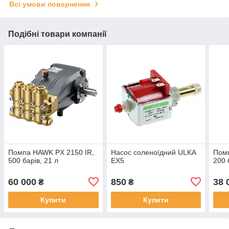
Всі умови повернення
Подібні товари компанії
Помпа HAWK PX 2150 IR,
Насос соленоїдний ULKA
Пом
500 барів, 21 л
EX5
200 
60 000
850
38 
₴
₴
Купити
Купити