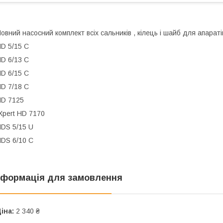
овний насосний комплект всіх сальників , кілець і шайб для апарат
D 5/15 C
D 6/13 C
D 6/15 C
D 7/18 C
D 7125
pert HD 7170
DS 5/15 U
DS 6/10 C
нформація для замовлення
іна:
2 340 ₴