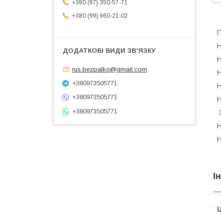
+380 (97) 350-57-71
+380 (99) 960-21-02
П
H
H
rus.bezpalko@gmail.com
H
+380973505771
H
+380973505771
H
+380973505771
X
H
H
І
Ц