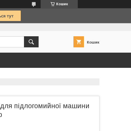
Кошик
Кошик
 для підлогомийної машини
p