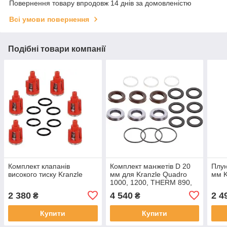
Повернення товару впродовж 14 днів за домовленістю
Всі умови повернення
Подібні товари компанії
Комплект клапанів
Комплект манжетів D 20
Плун
високого тиску Kranzle
мм для Kranzle Quadro
мм K
1000, 1200, THERM 890,
895
2 380
4 540
2 4
₴
₴
Купити
Купити