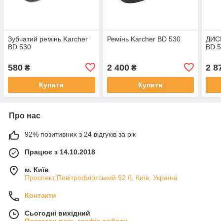
Зубчатий ремінь Karcher
Ремінь Karcher BD 530
ДИС
BD 530
BD 5
580
2 400
2 8
₴
₴
Купити
Купити
Про нас
92% позитивних з 24 відгуків за рік
Працює з 14.10.2018
м. Київ
Проспект Повітрофлотський 92 б, Київ, Україна
Контакти
Сьогодні вихідний
Показати весь графік роботи