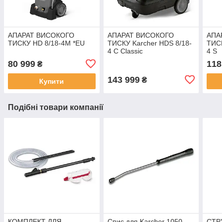
АПАРАТ ВИСОКОГО
АПАРАТ ВИСОКОГО
АПА
ТИСКУ HD 8/18-4M *EU
ТИСКУ Karcher HDS 8/18-
ТИСК
4 C Classic
4 S
80 999
118
₴
143 999
₴
Купити
Подібні товари компанії
КОМПЛЕКТ ДЛЯ
Спис для Karcher 1050
СТР