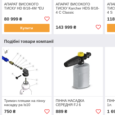
АПАРАТ ВИСОКОГО
АПАРАТ ВИСОКОГО
АПА
ТИСКУ HD 8/18-4M *EU
ТИСКУ Karcher HDS 8/18-
ТИСК
4 C Classic
4 S
80 999
118
₴
143 999
₴
Купити
Подібні товари компанії
Тримач пляшки на пінну
ПІННА НАСАДКА
ПІН
насадку pa ls10
СЕРЕДНЯ FJ 6
1л.
750
889
1 6
₴
₴