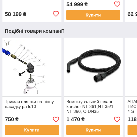
54 999
₴
58 199
62 
₴
Купити
Подібні товари компанії
Тримач пляшки на пінну
Всмоктувальний шланг
АПА
насадку pa ls10
karcher NT 361,NT 35/1,
ТИСК
NT 360, C-DN35
4 S
750
1 470
118
₴
₴
Купити
Купити