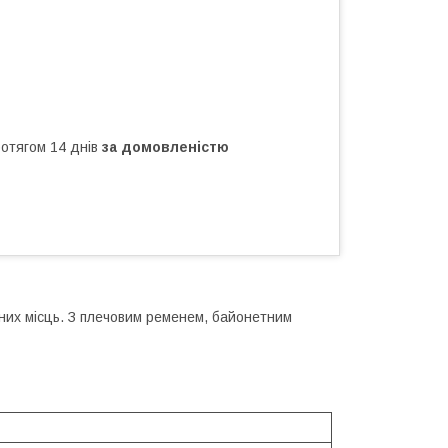
ротягом 14 днів
за домовленістю
пних місць. З плечовим ременем, байонетним