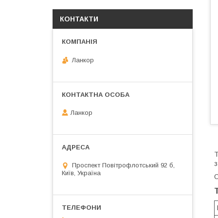
КОНТАКТИ
Ланкор
Ланкор
Т
з
Проспект Повітрофлотський 92 б,
Київ, Україна