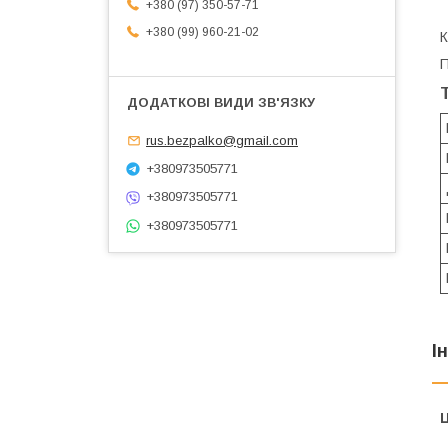
+380 (97) 350-57-71
+380 (99) 960-21-02
П
rus.bezpalko@gmail.com
+380973505771
+380973505771
+380973505771
І
Ц