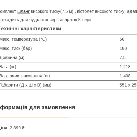
Комплект
шланг
високого тиску(7,5 м) , пістолет високого тиску, а
ідходить для будь якої серії апаратів К-серії
Технічні характеристики
Макс. температура (°C)
60
Макс. тиск (бар)
180
Довжина (м)
7,5
Вага (кг)
1,218
Вага вмик. паковання (кг)
1,408
Габарити (Д x Ш x В) (мм)
551 x 25
нформація для замовлення
іна:
2 399 ₴