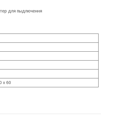
даптер для пыдлючення
0 x 60