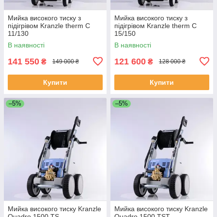
Мийка високого тиску з
Мийка високого тиску з
підігрівом Kranzle therm С
підігрівом Kranzle therm C
11/130
15/150
В наявності
В наявності
141 550
121 600
₴
₴
149 000 ₴
128 000 ₴
Купити
Купити
–5%
–5%
Мийка високого тиску Kranzle
Мийка високого тиску Kranzle
Quadro 1500 TS
Quadro 1500 TST