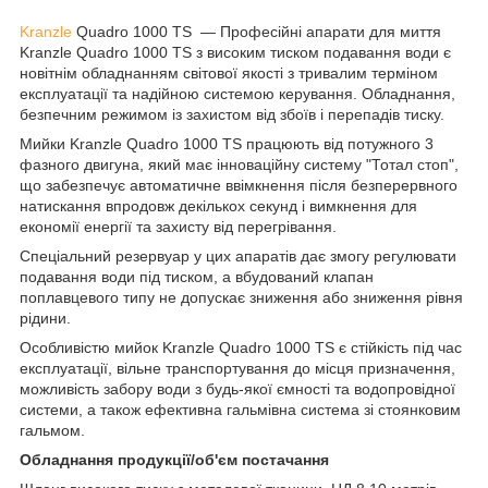
Kranzle
Quadro 1000 TS — Професійні апарати для миття
Kranzle Quadro 1000 TS з високим тиском подавання води є
новітнім обладнанням світової якості з тривалим терміном
експлуатації та надійною системою керування. Обладнання,
безпечним режимом із захистом від збоїв і перепадів тиску.
Мийки Kranzle Quadro 1000 TS працюють від потужного 3
фазного двигуна, який має інноваційну систему "Тотал стоп",
що забезпечує автоматичне ввімкнення після безперервного
натискання впродовж декількох секунд і вимкнення для
економії енергії та захисту від перегрівання.
Спеціальний резервуар у цих апаратів дає змогу регулювати
подавання води під тиском, а вбудований клапан
поплавцевого типу не допускає зниження або зниження рівня
рідини.
Особливістю мийок Kranzle Quadro 1000 TS є стійкість під час
експлуатації, вільне транспортування до місця призначення,
можливість забору води з будь-якої ємності та водопровідної
системи, а також ефективна гальмівна система зі стоянковим
гальмом.
Обладнання продукції/об'єм постачання