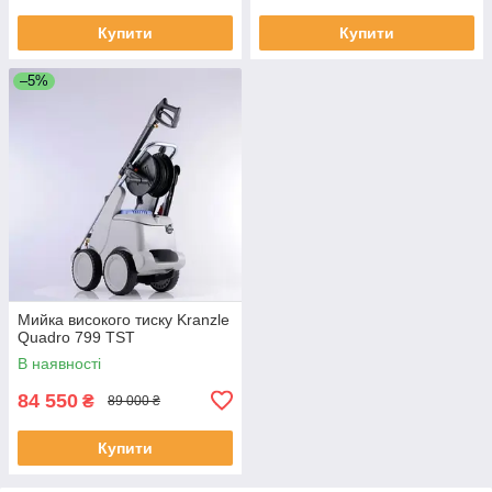
Купити
Купити
–5%
Мийка високого тиску Kranzle
Quadro 799 TST
В наявності
84 550
₴
89 000 ₴
Купити