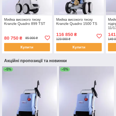
Мийка високого тиску
Мийка високого тиску
Мийк
Kranzle Quadro 899 TST
Kranzle Quadro 1500 TS
піді
11/1
116 850
141
₴
80 750
₴
85 000 ₴
123 000 ₴
149 0
Купити
Купити
Акційні пропозиції та новинки
–5%
–5%