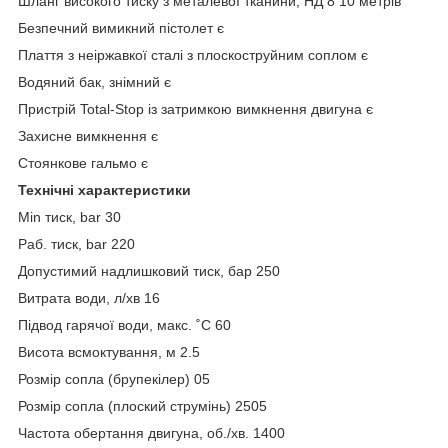
Шланг високого тиску з металевої тканини, НД 8 10 метрів
Безпечний вимикний пістолет є
Плаття з неіржавкої сталі з плоскоструйним соплом є
Водяний бак, знімний є
Пристрій Total-Stop із затримкою вимкнення двигуна є
Захисне вимкнення є
Стоянкове гальмо є
Технічні характеристики
Min тиск, bar 30
Раб. тиск, bar 220
Допустимий надлишковий тиск, бар 250
Витрата води, л/хв 16
Підвод гарячої води, макс. ˚C 60
Висота всмоктування, м 2.5
Розмір сопла (брупекілер) 05
Розмір сопла (плоский струмінь) 2505
Частота обертання двигуна, об./хв. 1400