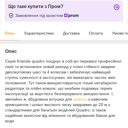
Що таке купити з Пром?
Замовлення під захистом
Опис
Характеристики
Доставка
Оплата
Умови п
Опис
Серія Kränzle quadro поєднує в собі всі переваги професійної
серії та встановлює новий рекорд у плані стійкості завдяки
двосмуговому шасі та 4 колесам і забезпечує найвищий
ступінь сумісності в застосунках, які вимагають частих змін
положення. Тут також використовуються тільки негабаритні
редуктори та олійні кожухи, що неабияк подовжує термін
експлуатації за жорсткого безперервного використання. І,
звичайно ж, вбудована котушка для
шланга
з навісним
кривошипом і шланг високого тиску завдовжки до 20 м є
стандартними для багатьох моделей Quadro, а також
надійним захистом від зіткнення та вбудованим баком для
води