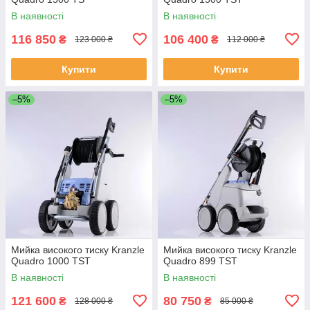
В наявності
В наявності
116 850
106 400
₴
₴
123 000 ₴
112 000 ₴
Купити
Купити
–5%
–5%
Мийка високого тиску Kranzle
Мийка високого тиску Kranzle
Quadro 1000 TST
Quadro 899 TST
В наявності
В наявності
121 600
80 750
₴
₴
128 000 ₴
85 000 ₴