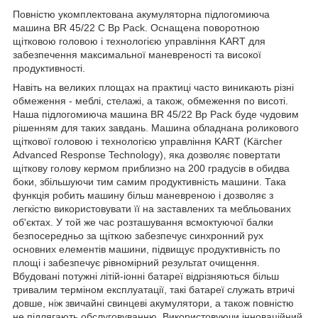
Повністю укомплектована акумуляторна підлогомиюча
машина BR 45/22 C Bp Pack. Оснащена поворотною
щітковою головою і технологією управління KART для
забезпечення максимальної маневреності та високої
продуктивності.
Навіть на великих площах на практиці часто виникають різні
обмеження - меблі, стелажі, а також, обмеження по висоті.
Наша підлогомиюча машина BR 45/22 Bp Pack буде чудовим
рішенням для таких завдань. Машина обладнана роликового
щіткової головою і технологією управління KART (Kärcher
Advanced Response Technology), яка дозволяє повертати
щіткову голову кермом приблизно на 200 градусів в обидва
боки, збільшуючи тим самим продуктивність машини. Така
функція робить машину більш маневреною і дозволяє з
легкістю використовувати її на заставлених та мебльованих
об'єктах. У той же час розташування всмоктуючої балки
безпосередньо за щіткою забезпечує синхронний рух
основних елементів машини, підвищує продуктивність по
площі і забезпечує рівномірний результат очищення.
Вбудовані потужні літій-іонні батареї відрізняються більш
тривалим терміном експлуатації, такі батареї служать втричі
довше, ніж звичайні свинцеві акумулятори, а також повністю
не підлягають обслуговуванню. Використовуючи інноваційний