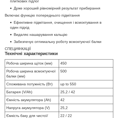
плиткових підлог
Дуже хороший рівномірний результат прибирання
Включає функцію попереднього підмітання
Ефективне підмітання, очищення і всмоктування в
один підхід
Видаляє нашарування кальцію
Забезпечує оптимальну роботу всмоктуючої балки
СПЕЦИФІКАЦІЇ
Технічні характеристики
Робоча ширина щіток (мм)
450
Робоча ширина всмоктуючої
500
балки (мм)
Споживана потужність (Вт)
up to 550
Батарея (V/Ah)
25,2 / 42
Ємність акумулятора (Ah)
42
Напруга акумулятора (V)
25,2
Ємкість баку для чистої/
22 / 22