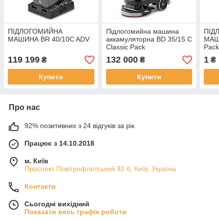
ПІДЛОГОМИЙНА
Підлогомийна машина
ПІД
МАШИНА BR 40/10C ADV
аккамуляторна BD 35/15 C
МАШ
Classic Pack
Pac
119 199
132 000
1
₴
₴
₴
Купити
Купити
Про нас
92% позитивних з 24 відгуків за рік
Працює з 14.10.2018
м. Київ
Проспект Повітрофлотський 92 б, Київ, Україна
Контакти
Сьогодні вихідний
Показати весь графік роботи