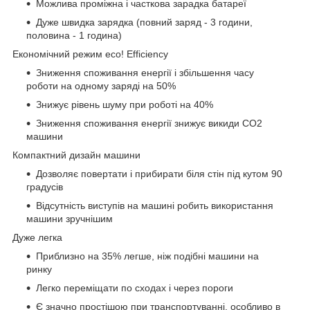
Можлива проміжна і часткова зарадка батареї
Дуже швидка зарядка (повний заряд - 3 години,
половина - 1 година)
Економічний режим eco! Efficiency
Зниження споживання енергії і збільшення часу
роботи на одному заряді на 50%
Знижує рівень шуму при роботі на 40%
Зниження споживання енергії знижує викиди СО2
машини
Компактний дизайн машини
Дозволяє повертати і прибирати біля стін під кутом 90
градусів
Відсутність виступів на машині робить використання
машини зручнішим
Дуже легка
Приблизно на 35% легше, ніж подібні машини на
ринку
Легко переміщати по сходах і через пороги
Є значно простішою при транспортуванні, особливо в