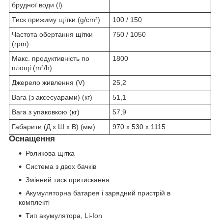
брудної води (l)
Тиск прижиму щітки (g/cm²)
100 / 150
Частота обертання щітки
750 / 1050
(rpm)
Макс. продуктивність по
1800
площі (m²/h)
Джерело живлення (V)
25,2
Вага (з аксесуарами) (кг)
51,1
Вага з упаковкою (кг)
57,9
Габарити (Д х Ш х В) (мм)
970 x 530 x 1115
Оснащення
Роликова щітка
Система з двох бачків
Змінний тиск притискання
Акумуляторна батарея і зарядний пристрій в
комплекті
Тип акумулятора, Li-Ion