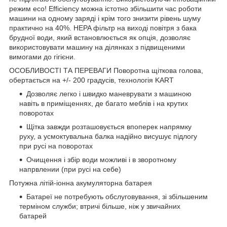
режим eco! Efficiency можна істотно збільшити час роботи
машини на одному заряді і крім того знизити рівень шуму
практично на 40%. HEPA фільтр на виході повітря з бака
брудної води, який встановлюється як опція, дозволяє
використовувати машину на ділянках з підвищеними
вимогами до гігієни.
ОСОБЛИВОСТІ ТА ПЕРЕВАГИ Поворотна щіткова голова,
обертається на +/- 200 градусів, технологія KART
Дозволяє легко і швидко маневрувати з машиною
навіть в приміщеннях, де багато меблів і на крутих
поворотах
Щітка завжди розташовується впоперек напрямку
руху, а усмоктувальна балка надійно висушує підлогу
при русі на поворотах
Очищення і збір води можливі і в зворотному
напрвлении (при русі на себе)
Потужна літій-іонна акумуляторна батарея
Батареї не потребують обслуговування, зі збільшеним
терміном служби; втричі більше, ніж у звичайних
батарей