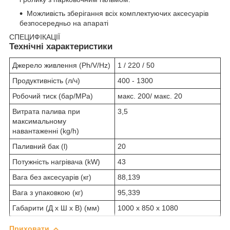
Можливість зберігання всіх комплектуючих аксесуарів
безпосередньо на апараті
СПЕЦИФІКАЦІЇ
Технічні характеристики
Джерело живлення (Ph/V/Hz)
1 / 220 / 50
Продуктивність (л/ч)
400 - 1300
Робочий тиск (бар/MPa)
макс. 200/ макс. 20
Витрата палива при
3,5
максимальному
навантаженні (kg/h)
Паливний бак (l)
20
Потужність нагрівача (kW)
43
Вага без аксесуарів (кг)
88,139
Вага з упаковкою (кг)
95,339
Габарити (Д х Ш х В) (мм)
1000 x 850 x 1080
Приховати