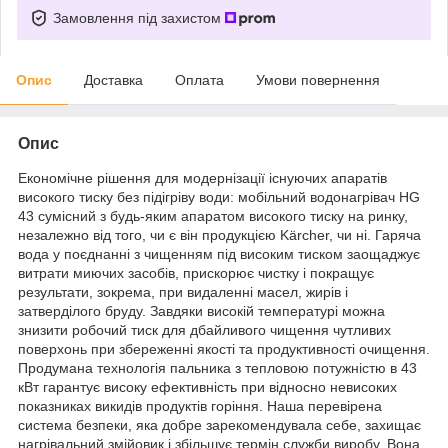
Замовлення під захистом
Опис
Доставка
Оплата
Умови повернення
Опис
Економічне рішення для модернізації існуючих апаратів
високого тиску без підігріву води: мобільний водонагрівач HG
43 сумісний з будь-яким апаратом високого тиску на ринку,
незалежно від того, чи є він продукцією Kärcher, чи ні. Гаряча
вода у поєднанні з чищенням під високим тиском заощаджує
витрати миючих засобів, прискорює чистку і покращує
результати, зокрема, при видаленні масел, жирів і
затверділого бруду. Завдяки високій температурі можна
знизити робочий тиск для дбайливого чищення чутливих
поверхонь при збереженні якості та продуктивності очищення.
Продумана технологія пальника з тепловою потужністю в 43
кВт гарантує високу ефективність при відносно невисоких
показниках викидів продуктів горіння. Наша перевірена
система безпеки, яка добре зарекомендувала себе, захищає
нагрівальний змійовик і збільшує термін служби виробу. Вона