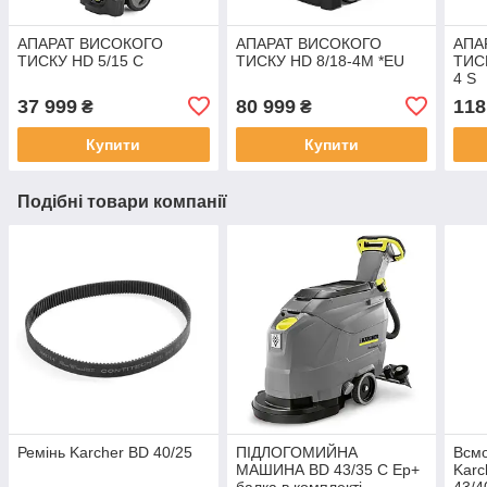
АПАРАТ ВИСОКОГО
АПАРАТ ВИСОКОГО
АПА
ТИСКУ HD 5/15 C
ТИСКУ HD 8/18-4M *EU
ТИСК
4 S
37 999
80 999
118
₴
₴
Купити
Купити
Подібні товари компанії
Ремінь Karcher BD 40/25
ПІДЛОГОМИЙНА
Всмо
МАШИНА BD 43/35 C Ep+
Karc