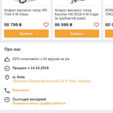
Апарат високого тиску HD
Апарат високого тиску
АПА
7/18-4 M Class
Karcher HD 8/18-4 M Cage
ТИС
(в трубчастій рамі)
58 799
86 599
80 
₴
₴
Купити
Купити
Про нас
92% позитивних з 24 відгуків за рік
Працює з 14.10.2018
м. Київ
Проспект Повітрофлотський 92 б, Київ, Україна
Контакти
Сьогодні вихідний
Показати весь графік роботи