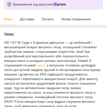
Замовлення під захистом
Опис
Доставка
Оплата
Умови повернення
Опис
HD 7/17 M Cage з 3-фазним двигуном — це мобільний і
високоміцний апарат високого тиску, оснащений сталевою
трубчастою рамою з порошковим покриттям, який був
розроблений для вертикального або горизонтального
використання в складних умовах експлуатації. Новий 3-
поршневий осьовий
насос
з латунною головкою циліндрів
легко доступний завдяки зручній в обслуговуванні конструкції
машини і дозволяє на 20% підвищити продуктивність
очищення і ефективність використання енергії. Для захисту
насоса встановлено додатковий фільтр тонкого очищення
води, тоді як автоматичне скидання тиску знижує
навантаження на насос та інші елементи високого тиску в
режимі очікування. Інноваційний пістолет високого тиску
EASY! Force використовує силу віддачі струменя високого
тиску, щоб зменшити утримуючу силу до нуля.