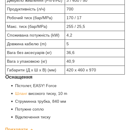
Джерело живлення (Ph/V/Hz)
3 / 400 / 50
Продуктивність (л/ч)
700
Робочий тиск (бар/MPa)
170 / 17
Макс. тиск (бар/MPa)
255 / 25,5
Споживана потужність (kW)
4,2
Довжина кабелю (m)
5
Вага без аксесуарів (кг)
36,6
Вага з упаковкою (кг)
40,9
Габарити (Д х Ш х В) (мм)
420 x 460 x 970
Оснащення
Пістолет, EASY! Force
Шланг
високого тиску, 10 m
Струминна трубка, 840 мм
Потужне сопло
Відключення тиску
Приховати