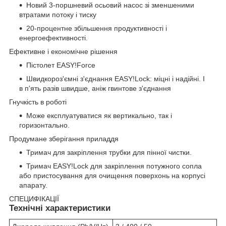
Новий 3-поршневий осьовий насос зі зменшеними
втратами потоку і тиску
20-процентне збільшення продуктивності і
енергоефективності.
Ефективне і економічне рішення
Пістолет EASY!Force
Швидкороз'ємні з'єднання EASY!Lock: міцні і надійні. І
в п'ять разів швидше, аніж гвинтове з'єднання
Гнучкість в роботі
Може експлуатуватися як вертикально, так і
горизонтально.
Продумане зберігання приладдя
Тримач для закріплення трубки для пінної чистки.
Тримач EASY!Lock для закріплення потужного сопла
або пристосування для очищення поверхонь на корпусі
апарату.
СПЕЦИФІКАЦІЇ
Технічні характеристики