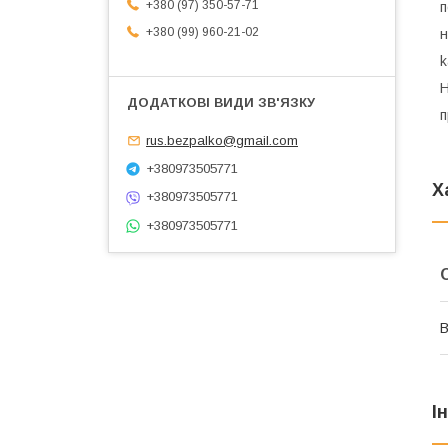
+380 (97) 350-57-71
п
+380 (99) 960-21-02
k
H
п
rus.bezpalko@gmail.com
+380973505771
Х
+380973505771
+380973505771
В
І