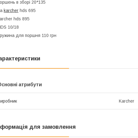
оршень в зборі 20*135
на
karcher
hds 695
archer hds 895
DS 10/18
ружина для поршня 110 грн
арактеристики
Основні атрибути
иробник
Karcher
нформація для замовлення