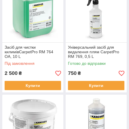
Засіб для чистки
Універсальний засіб для
килимівCarpetPro RM 764
видалення плям CarpetPro
OA, 10 L
RM 769, 0,5 L
Під замовлення
Готово до відправки
2 500
750
₴
₴
Купити
Купити