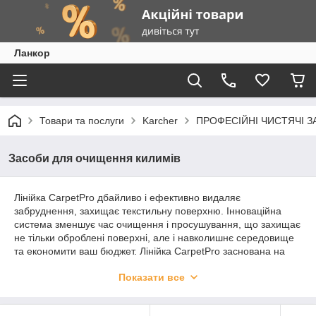
Ланкор
Товари та послуги
Karcher
ПРОФЕСІЙНІ ЧИСТЯЧІ 
Засоби для очищення килимів
Лінійка CarpetPro дбайливо і ефективно видаляє
забруднення, захищає текстильну поверхню. Інноваційна
система зменшує час очищення і просушування, що захищає
не тільки оброблені поверхні, але і навколишнє середовище
та економити ваш бюджет. Лінійка CarpetPro заснована на
технології iCapsol, яка інкапсулює і зв'язку язує бруд. Немає
Показати все
необхідності в додатковому промиванні килимів, оскільки
інкапсульовані залишки забруднення легко видаляються
пилососом при подальшому підтримуючому прибиранні.