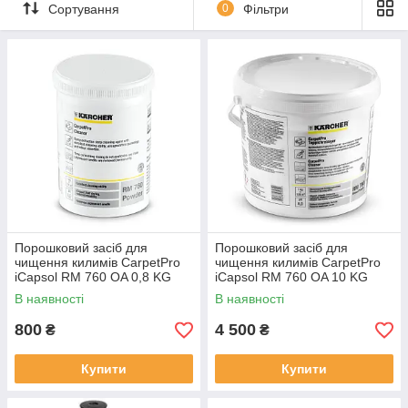
Килими швидко висихають і готові до використання в
Сортування
0
Фільтри
найкоротші терміни.
Порошковий засіб для
Порошковий засіб для
чищення килимів CarpetPro
чищення килимів CarpetPro
iCapsol RM 760 OA 0,8 KG
iCapsol RM 760 OA 10 KG
В наявності
В наявності
800
4 500
₴
₴
Купити
Купити